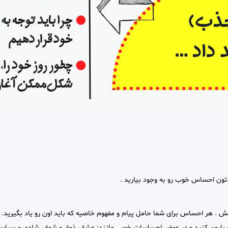
دتون احساس خوب رو به وجود بیارید .
هر احساس برای شما حامل پیام و مفهوم خاصیه که باید اون رو یاد بگیرید. با
 بارون کنید و در عوض احساسات خوبی مانند: عشق، ذوق و شوق، شادی و سپاسگز