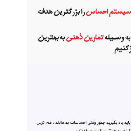
ید یاد بگیرید چطور وقتی احساسات بد مانند : غم، ترس،
اری رو جایگزین کنید در خودتون .