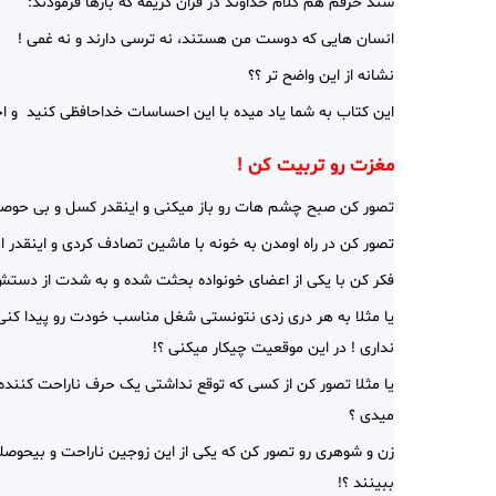
سند حرفم هم کلام خداوند در قران کریمه که بارها فرمودند:
انسان هایی که دوست من هستند، نه ترسی دارند و نه غمی !
نشانه از این واضح تر ؟؟
این کتاب به شما یاد میده با این احساسات خداحافظی کنید و ا
مغزت رو تربیت کن !
تصور کن صبح چشم هات رو باز میکنی و اینقدر کسل و بی حوصله 
تصور کن در راه اومدن به خونه با ماشین تصادف کردی و اینقدر 
فکر کن با یکی از اعضای خونواده بحثت شده و به شدت از دستش ن
یا مثلا به هر دری زدی نتونستی شغل مناسب خودت رو پیدا کنی، ب
نداری ! در این موقعیت چیکار میکنی ؟!
یا مثلا تصور کن از کسی که توقع نداشتی یک حرف ناراحت کننده
میدی ؟
زن و شوهری رو تصور کن که یکی از این زوجین ناراحت و بیحوصلس
ببینند ؟!