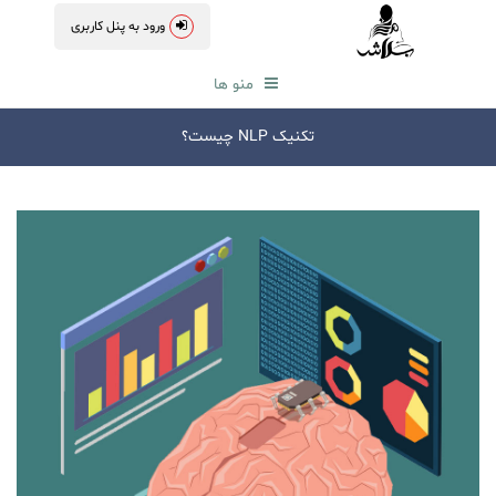
ورود به پنل کاربری
منو ها
تکنیک NLP چیست؟